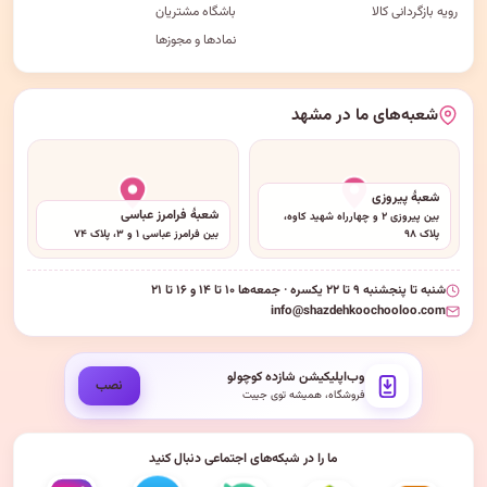
رویه بازگردانی کالا
باشگاه مشتریان
نمادها و مجوزها
شعبه‌های ما در مشهد
شعبهٔ پیروزی
شعبهٔ فرامرز عباسی
بین پیروزی ۲ و چهارراه شهید کاوه،
پلاک ۹۸
بین فرامرز عباسی ۱ و ۳، پلاک ۷۴
شنبه تا پنجشنبه ۹ تا ۲۲ یکسره · جمعه‌ها ۱۰ تا ۱۴ و ۱۶ تا ۲۱
info@shazdehkoochooloo.com
وب‌اپلیکیشن شازده کوچولو
نصب
فروشگاه، همیشه توی جیبت
ما را در شبکه‌های اجتماعی دنبال کنید