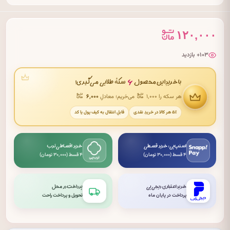
۱۲۰,۰۰۰
۱۰۳+ بازدید
۶
با خریدِ این محصول
سکهٔ طلایی می‌گیری!
هر سکه را ۱٬۰۰۰
می‌خریم؛ معادلِ
۶٬۰۰۰
۵٪ هر کالا در خریدِ نقدی
قابلِ انتقال به کیف پول یا کد
اسنپ‌پی: خرید قسطی
خرید اقساطی ترب
۴ قسط (۳۰٬۰۰۰ تومان)
۴ قسط (۳۰٬۰۰۰ تومان)
خرید اعتباری دیجی‌پی
پرداخت در محل
پرداخت در پایان ماه
تحویل و پرداخت راحت