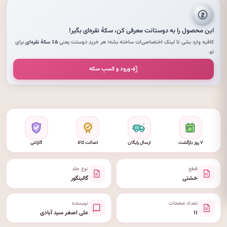
این محصول را به دوستانت معرفی کن،
سکهٔ نقره‌ای
بگیر!
کافیه وارد بشی تا لینکِ اختصاصی‌ات ساخته بشه؛ هر خریدِ دوستت یعنی
۵٪ سکهٔ نقره‌ای
برای
تو.
ورود و کسبِ سکه
۷ روز بازگشت
ارسال رایگان
اصالت کالا
گارانتی
قطع
نوع جلد
خشتی
گالینگور
تعداد صفحات
نویسنده
۱۱
علی اصغر سید آبادی