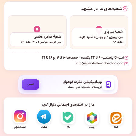
شعبه‌های ما در مشهد
شعبهٔ پیروزی
شعبهٔ فرامرز عباسی
بین پیروزی ۲ و چهارراه شهید کاوه،
پلاک ۹۸
بین فرامرز عباسی ۱ و ۳، پلاک ۷۴
شنبه تا پنجشنبه ۹ تا ۲۲ یکسره · جمعه‌ها ۱۰ تا ۱۴ و ۱۶ تا ۲۱
info@shazdehkoochooloo.com
وب‌اپلیکیشن شازده کوچولو
نصب
فروشگاه، همیشه توی جیبت
ما را در شبکه‌های اجتماعی دنبال کنید
ایتا
روبیکا
بله
تلگرام
اینستاگرام