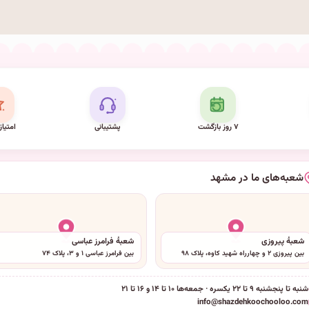
۷ روز بازگشت
پشتیبانی
امتیاز
شعبه‌های ما در مشهد
شعبهٔ پیروزی
شعبهٔ فرامرز عباسی
بین پیروزی ۲ و چهارراه شهید کاوه، پلاک ۹۸
بین فرامرز عباسی ۱ و ۳، پلاک ۷۴
شنبه تا پنجشنبه ۹ تا ۲۲ یکسره · جمعه‌ها ۱۰ تا ۱۴ و ۱۶ تا ۲۱
info@shazdehkoochooloo.com