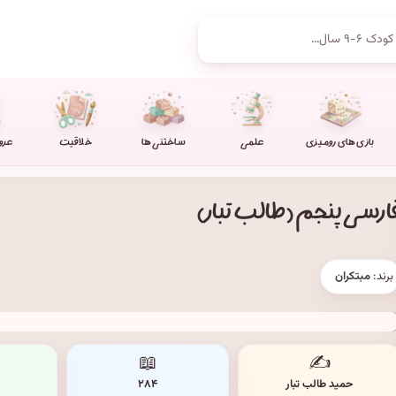
بازی های رومیزی
علمی
ساختنی ها
خلاقیت
عرو
ارسی پنجم (طالب تبار)
برند:
مبتکران
📖
✍️
حمید طالب تبار
۲۸۴