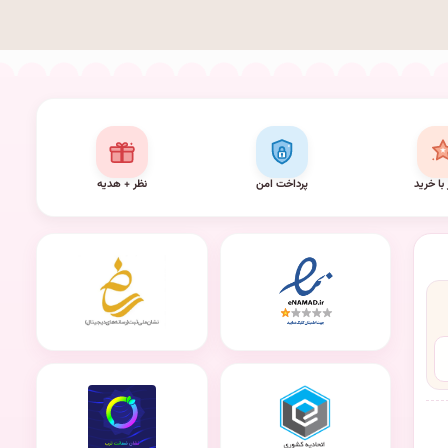
 با خرید
پرداخت امن
نظر + هدیه