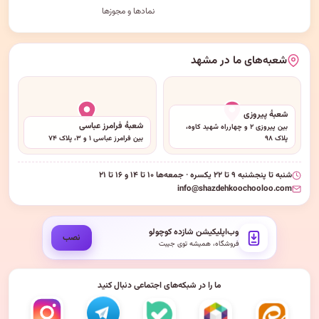
نمادها و مجوزها
شعبه‌های ما در مشهد
شعبهٔ پیروزی
شعبهٔ فرامرز عباسی
بین پیروزی ۲ و چهارراه شهید کاوه،
پلاک ۹۸
بین فرامرز عباسی ۱ و ۳، پلاک ۷۴
شنبه تا پنجشنبه ۹ تا ۲۲ یکسره · جمعه‌ها ۱۰ تا ۱۴ و ۱۶ تا ۲۱
info@shazdehkoochooloo.com
وب‌اپلیکیشن شازده کوچولو
نصب
فروشگاه، همیشه توی جیبت
ما را در شبکه‌های اجتماعی دنبال کنید