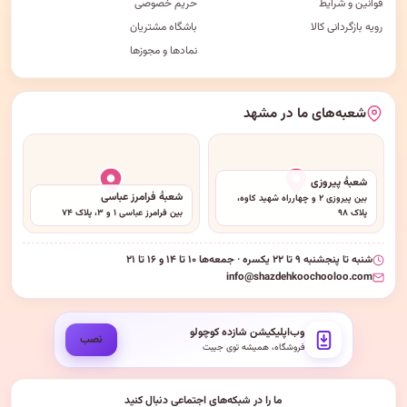
قوانین و شرایط
حریم خصوصی
رویه بازگردانی کالا
باشگاه مشتریان
نمادها و مجوزها
شعبه‌های ما در مشهد
شعبهٔ پیروزی
شعبهٔ فرامرز عباسی
بین پیروزی ۲ و چهارراه شهید کاوه،
پلاک ۹۸
بین فرامرز عباسی ۱ و ۳، پلاک ۷۴
شنبه تا پنجشنبه ۹ تا ۲۲ یکسره · جمعه‌ها ۱۰ تا ۱۴ و ۱۶ تا ۲۱
info@shazdehkoochooloo.com
وب‌اپلیکیشن شازده کوچولو
نصب
فروشگاه، همیشه توی جیبت
ما را در شبکه‌های اجتماعی دنبال کنید