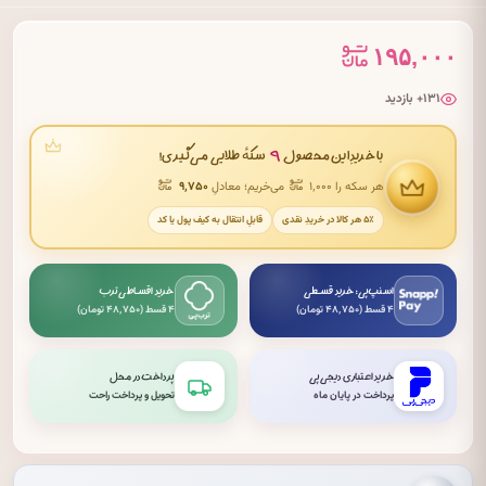
۱۹۵,۰۰۰
۱۳۱+ بازدید
۹
با خریدِ این محصول
سکهٔ طلایی می‌گیری!
هر سکه را ۱٬۰۰۰
می‌خریم؛ معادلِ
۹٬۷۵۰
۵٪ هر کالا در خریدِ نقدی
قابلِ انتقال به کیف پول یا کد
اسنپ‌پی: خرید قسطی
خرید اقساطی ترب
۴ قسط (۴۸٬۷۵۰ تومان)
۴ قسط (۴۸٬۷۵۰ تومان)
خرید اعتباری دیجی‌پی
پرداخت در محل
پرداخت در پایان ماه
تحویل و پرداخت راحت