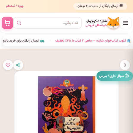
🚚 ارسال رایگان از ۲٬۰۰۰٬۰۰۰ تومان
ورود / ثبت‌نام
شازده کوچولو
خوشحالی فروشی
•
کلوب کتاب‌خوان شازده — ماهی ۲ کتاب با ۳۵٪ تخفیف
•
ارسال رایگان برای خرید بالای ۰۰٬۰۰۰
سوال داری؟ بپرس