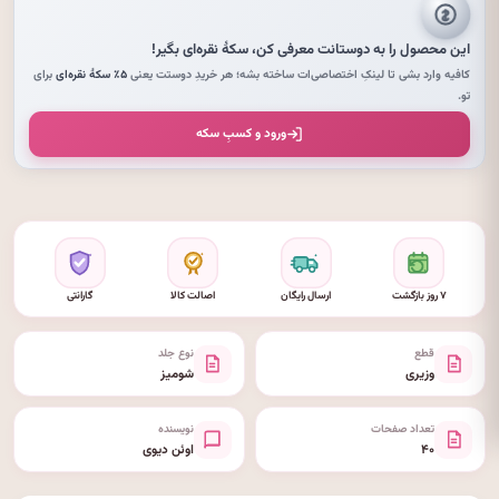
این محصول را به دوستانت معرفی کن،
سکهٔ نقره‌ای
بگیر!
کافیه وارد بشی تا لینکِ اختصاصی‌ات ساخته بشه؛ هر خریدِ دوستت یعنی
۵٪ سکهٔ نقره‌ای
برای
تو.
ورود و کسبِ سکه
۷ روز بازگشت
ارسال رایگان
اصالت کالا
گارانتی
قطع
نوع جلد
وزیری
شومیز
تعداد صفحات
نویسنده
۴۰
اوئن دیوی