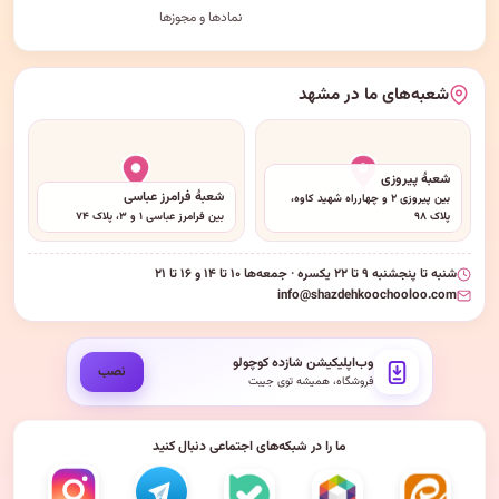
نمادها و مجوزها
شعبه‌های ما در مشهد
شعبهٔ پیروزی
شعبهٔ فرامرز عباسی
بین پیروزی ۲ و چهارراه شهید کاوه،
پلاک ۹۸
بین فرامرز عباسی ۱ و ۳، پلاک ۷۴
شنبه تا پنجشنبه ۹ تا ۲۲ یکسره · جمعه‌ها ۱۰ تا ۱۴ و ۱۶ تا ۲۱
info@shazdehkoochooloo.com
وب‌اپلیکیشن شازده کوچولو
نصب
فروشگاه، همیشه توی جیبت
ما را در شبکه‌های اجتماعی دنبال کنید