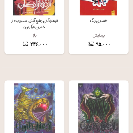
افسون زنگ
اژدهازادگان (طرح آتش، سه روایت از
خاندان تارگرین)
پیدایش
باژ
۲۳۶,۰۰۰
۹۵,۰۰۰