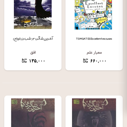
TOM GATES Excellent excuses
آخرین شاگرد ۳ ( شب دزد ارواح)
معیار علم
افق
۱۳۵,۰۰۰
۶۶۰,۰۰۰