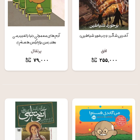
آخرین شاگرد ۶ (برخورد شیاطین)
آدم های معمولی دنیا را تغییر می
دهند (من رزا پارکس هستم !)
افق
پرتقال
۷۹,۰۰۰
۲۵۵,۰۰۰