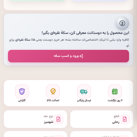
این محصول را به دوستانت معرفی کن،
سکهٔ نقره‌ای
بگیر!
کافیه وارد بشی تا لینکِ اختصاصی‌ات ساخته بشه؛ هر خریدِ دوستت یعنی
۵٪ سکهٔ نقره‌ای
برای
تو.
ورود و کسبِ سکه
۷ روز بازگشت
ارسال رایگان
اصالت کالا
گارانتی
قطع
نوع جلد
رحلی
شومیز