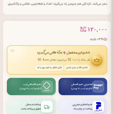
سفر می‌کنند. تازه کلی هم چیزمیز یاد می‌گیرند: اعداد و نقطه‌چینی، نقاشی و رنگ‌آمیزی.
۱۲۰,۰۰۰
۳۹۱+ بازدید
۶
با خریدِ این محصول
سکهٔ طلایی می‌گیری!
هر سکه را ۱٬۰۰۰
می‌خریم؛ معادلِ
۶٬۰۰۰
۵٪ هر کالا در خریدِ نقدی
قابلِ انتقال به کیف پول یا کد
اسنپ‌پی: خرید قسطی
خرید اقساطی ترب
۴ قسط (۳۰٬۰۰۰ تومان)
۴ قسط (۳۰٬۰۰۰ تومان)
خرید اعتباری دیجی‌پی
پرداخت در محل
پرداخت در پایان ماه
تحویل و پرداخت راحت