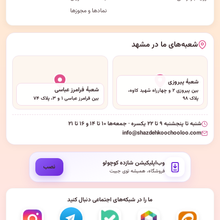
نمادها و مجوزها
شعبه‌های ما در مشهد
شعبهٔ پیروزی
شعبهٔ فرامرز عباسی
بین پیروزی ۲ و چهارراه شهید کاوه،
پلاک ۹۸
بین فرامرز عباسی ۱ و ۳، پلاک ۷۴
شنبه تا پنجشنبه ۹ تا ۲۲ یکسره · جمعه‌ها ۱۰ تا ۱۴ و ۱۶ تا ۲۱
info@shazdehkoochooloo.com
وب‌اپلیکیشن شازده کوچولو
نصب
فروشگاه، همیشه توی جیبت
ما را در شبکه‌های اجتماعی دنبال کنید