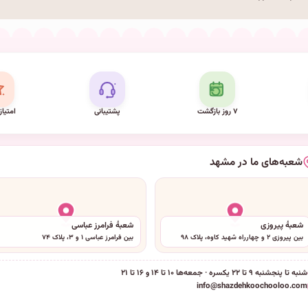
۷ روز بازگشت
پشتیبانی
امتیاز
شعبه‌های ما در مشهد
شعبهٔ پیروزی
شعبهٔ فرامرز عباسی
بین پیروزی ۲ و چهارراه شهید کاوه، پلاک ۹۸
بین فرامرز عباسی ۱ و ۳، پلاک ۷۴
شنبه تا پنجشنبه ۹ تا ۲۲ یکسره · جمعه‌ها ۱۰ تا ۱۴ و ۱۶ تا ۲۱
info@shazdehkoochooloo.com