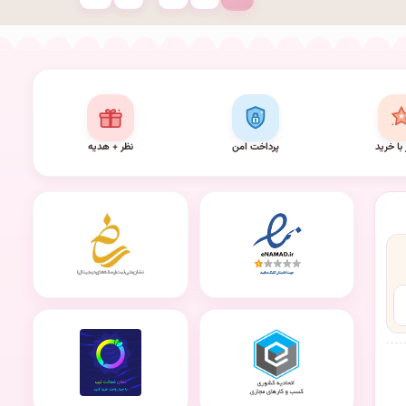
بعدی
 با خرید
پرداخت امن
نظر + هدیه