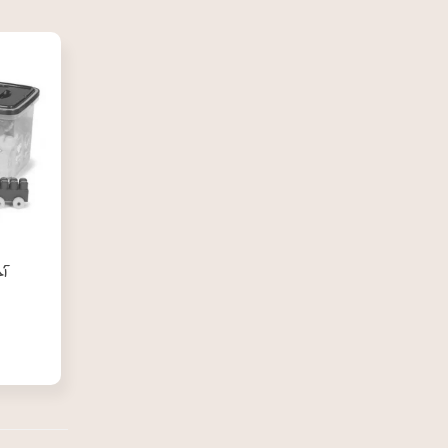
آجره ۵
۰