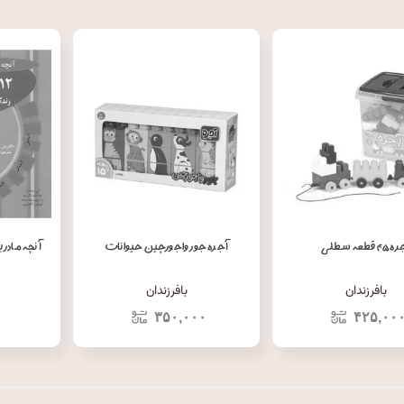
۴ قطعه سطلی
آجره جور واجورچین حیوانات
بافرزندان
بافرزندان
۰
۳۵۰,۰۰۰
۴۲۵,۰۰