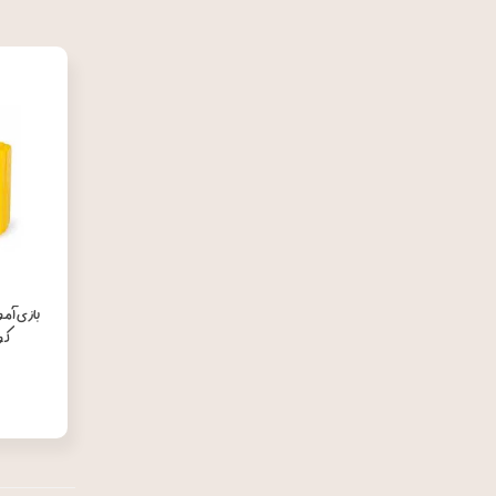
بازی آم
کو
۰