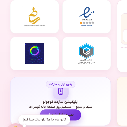
اپلیکیشن شازده کوچولو
سبک و سریع — مستقیم روی صفحه خانه گوشی‌ات
نصب اپلیکیشن
کادو لازم داری؟ بگو برات پیدا کنم!