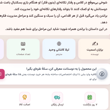
شوخی بی‌موقع در کلاس و رفتار تکانه‌ای (بدون فکر) او هنگام بازی بسکتبال باعث شد
دوستانش به او کمک کنند تا بتواند رفتارهای تکانه‌‌ای خود را مدیریت کند.
براندن یاد می‌گیرد قبل از هر اقدامی، آن را سبک و سنگین کند و مراحل مدیریت فکرها
دهد.
در این داستان با براندن همراه شوید؛ شاید این مراحل برای شما هم مفید باشد.
📖
🌐
✍️
برایان اسمیت
لیلا کاشانی وحید
۳۶
نویسنده
مترجم
تعداد صفحات
این محصول را به دوستانت معرفی کن،
سکهٔ نقره‌ای
بگیر!
کافیه وارد بشی تا لینکِ اختصاصی‌ات ساخته بشه؛ هر خریدِ دوستت یعنی
۵٪ سکهٔ نقره‌ای
برای تو.
۷ روز بازگشت
ارسال رایگان
اصالت کالا