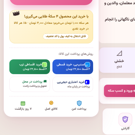
 معلمان، والدین و
با خرید این محصول ۴ سکهٔ طلایی می‌گیری!
ی ناگهانی را انجام
هر سکه ۱٬۰۰۰ تومان می‌خریم؛ معادل ۴٬۰۰۰ تومان · ۵٪ هر کالا
در خرید نقدی
قابل انتقال به کیف پول یا کد تخفیف
📐
روش‌های پرداخت این کالا:
خشتی
اسنپ‌پی، خرید قسطی
خرید اقساطی ترب
قطع
۴ قسط ۲۲٬۵۰۰ تومان
۴ قسط ۲۲٬۵۰۰ تومان
🚚 پرداخت در محل
خرید اعتباری دیجی‌پی
تحویل و پرداخت راحت
پرداخت در پایان ماه
ورود و کسبِ سکه
پرداخت امن
کالای اصل
۷ روز بازگشت
گارانتی