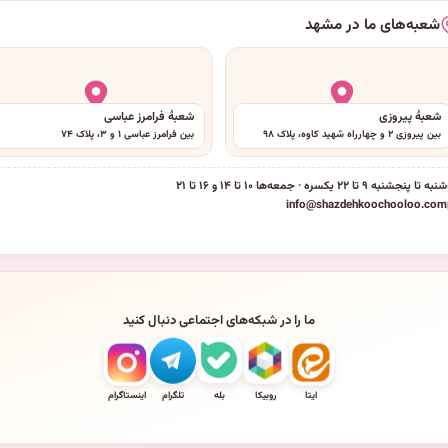
شعبه‌های ما در مشهد
شعبهٔ پیروزی
شعبهٔ فرامرز عباسی
بین پیروزی ۲ و چهارراه شهید کاوه، پلاک ۹۸
بین فرامرز عباسی ۱ و ۳، پلاک ۷۴
شنبه تا پنجشنبه ۹ تا ۲۲ یکسره · جمعه‌ها ۱۰ تا ۱۴ و ۱۶ تا ۲۱
info@shazdehkoochooloo.com
ما را در شبکه‌های اجتماعی دنبال کنید
ایتا
روبیکا
بله
تلگرام
اینستاگرام